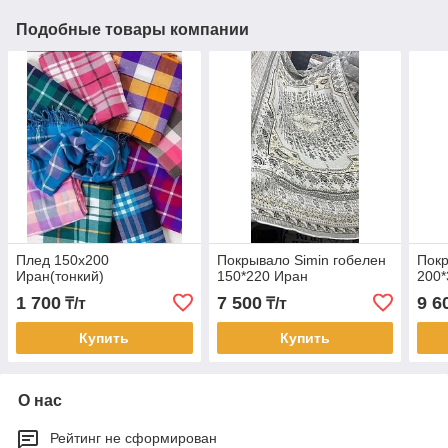
Подобные товары компании
Плед 150х200
Покрывало Simin гобелен
Покр
Иран(тонкий)
150*220 Иран
200*
1 700
7 500
9 6
₸/т
₸/т
Купить
Купить
О нас
Рейтинг не сформирован