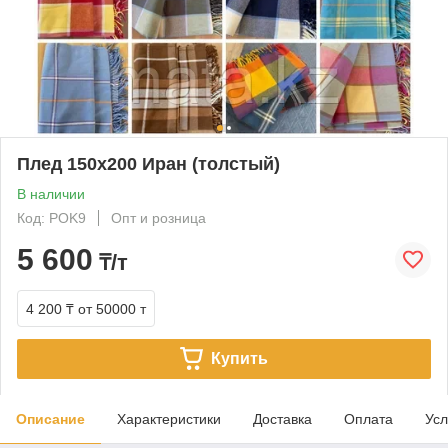
Плед 150х200 Иран (толстый)
В наличии
Код: POK9
Опт и розница
5 600
₸/т
4 200 ₸
от 50000 т
Купить
Описание
Характеристики
Доставка
Оплата
Усл