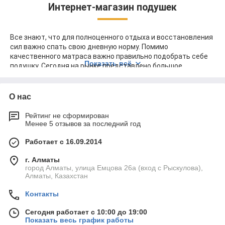
Интернет-магазин подушек
Все знают, что для полноценного отдыха и восстановления
сил важно спать свою дневную норму. Помимо
качественного матраса важно правильно подобрать себе
Показать всё
подушку. Сегодня на рынке представлено большое
количество моделей, которые отличаются между собой
высотой, формой, типом наполнителя и жесткостью. При
выборе стоит учитывать такие факторы как возраст, пол,
О нас
жесткость матраса, ширина плеча и в какой позе человек
чаще всего спит.
Рейтинг не сформирован
Менее 5 отзывов за последний год
По форме они могут быть с подшейными валиками,
прямоугольные или квадратные. Если вы спите на боку, то
Работает с 16.09.2014
лучше всего подойдет ортопедическая подушка, если на
спине — оптимальным выбором будет классическая форма.
г. Алматы
Специалисты утверждают, что подушка не должна
город Алматы, улица Емцова 26а (вход с Рыскулова),
попадать под плечи, а только поддерживать шейный отдел
Алматы, Казахстан
и голову.
Контакты
Для тех, кто любит спать на спине или боку подойдут
модели с высотой 10-13 см, для сна на спине рекомендуют
Сегодня работает с 10:00 до 19:00
высоту 8-10 см. Если матрас мягкий, то подушку стоит
Показать весь график работы