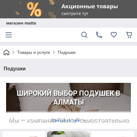
магазин matta
Товары и услуги
Подушки
Подушки
ШИРОКИЙ ВЫБОР ПОДУШЕК В
АЛМАТЫ
Мы — компания “Matta” самостоятельно
Показать всё
производим большую часть
ассортимента и работаем напрямую с