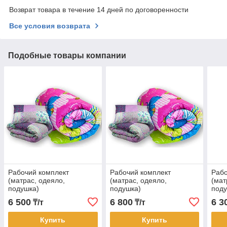
Возврат товара в течение 14 дней по договоренности
Все условия возврата
Подобные товары компании
Рабочий комплект
Рабочий комплект
Рабо
(матрас, одеяло,
(матрас, одеяло,
(мат
подушка)
подушка)
поду
6 500
6 800
6 3
₸/т
₸/т
Купить
Купить