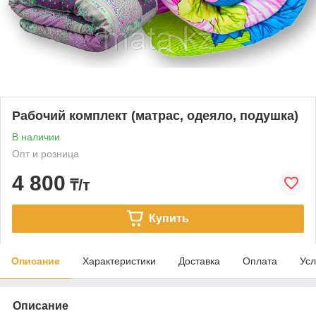
Рабочий комплект (матрас, одеяло, подушка)
В наличии
Опт и розница
4 800
₸/т
Купить
Описание
Характеристики
Доставка
Оплата
Усл
Описание