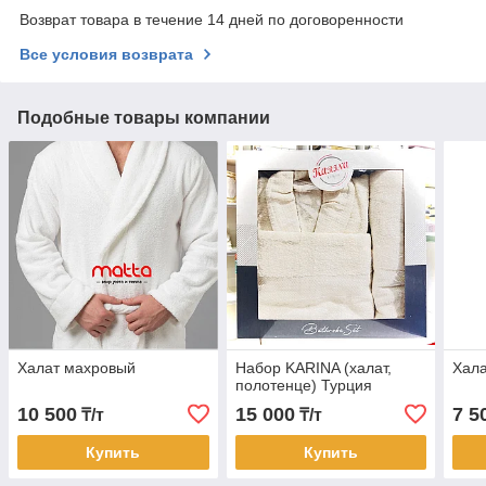
Возврат товара в течение 14 дней по договоренности
Все условия возврата
Подобные товары компании
Халат махровый
Набор KARINA (халат,
Хал
полотенце) Турция
10 500
15 000
7 5
₸/т
₸/т
Купить
Купить