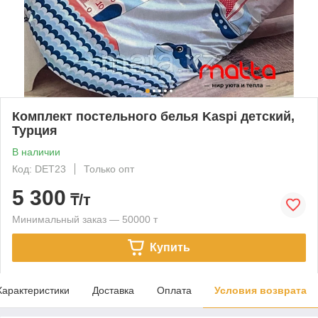
Комплект постельного белья Kaspi детский,
Турция
В наличии
Код: DET23
Только опт
5 300
₸/т
Минимальный заказ — 50000 т
Купить
Характеристики
Доставка
Оплата
Условия возврата