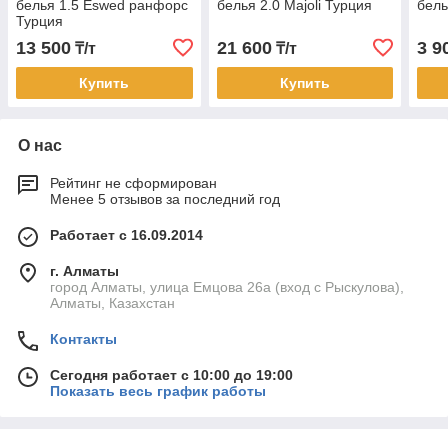
белья 1.5 Eswed ранфорс
белья 2.0 Majoli Турция
бель
Турция
13 500
21 600
3 9
₸/т
₸/т
Купить
Купить
О нас
Рейтинг не сформирован
Менее 5 отзывов за последний год
Работает с 16.09.2014
г. Алматы
город Алматы, улица Емцова 26а (вход с Рыскулова),
Алматы, Казахстан
Контакты
Сегодня работает с 10:00 до 19:00
Показать весь график работы