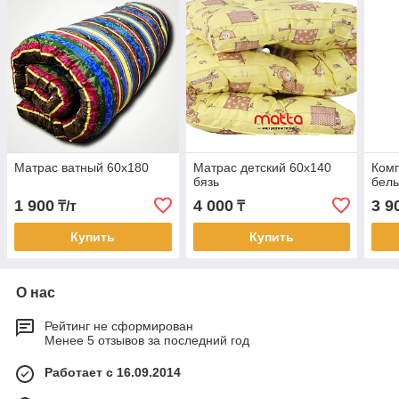
Матрас ватный 60х180
Матрас детский 60х140
Комп
бязь
бель
1 900
4 000
3 9
₸/т
₸
Купить
Купить
О нас
Рейтинг не сформирован
Менее 5 отзывов за последний год
Работает с 16.09.2014