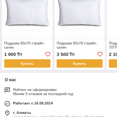
Подушка 50х70 страйп-
Подушка 50х70 страйп-
Под
сатин
сатин
70*7
1 900
3 500
2 1
₸/т
₸/т
Купить
Купить
О нас
Рейтинг не сформирован
Менее 5 отзывов за последний год
Работает с 16.09.2014
г. Алматы
город Алматы, улица Емцова 26а (вход с Рыскулова),