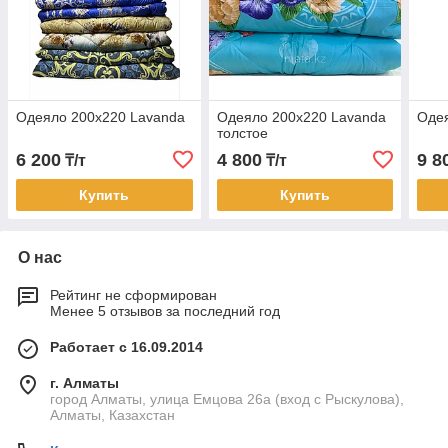
Одеяло 200х220 Lavanda
Одеяло 200х220 Lavanda
Одея
толстое
6 200
4 800
9 8
₸/т
₸/т
Купить
Купить
О нас
Рейтинг не сформирован
Менее 5 отзывов за последний год
Работает с 16.09.2014
г. Алматы
город Алматы, улица Емцова 26а (вход с Рыскулова),
Алматы, Казахстан