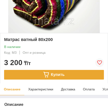
Матрас ватный 80х200
В наличии
Код: М3
Опт и розница
3 200
₸/т
Купить
Описание
Характеристики
Доставка
Оплата
Усл
Описание