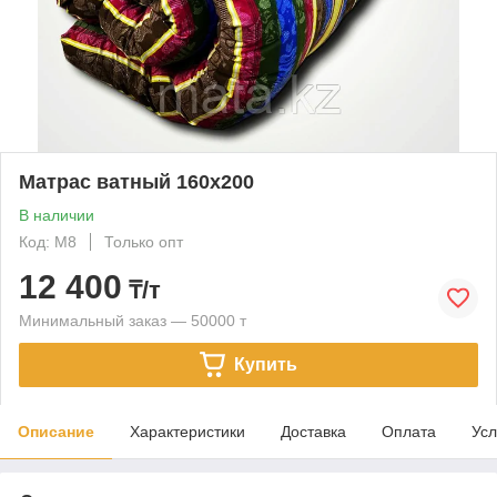
Матрас ватный 160х200
В наличии
Код: M8
Только опт
12 400
₸/т
Минимальный заказ — 50000 т
Купить
Описание
Характеристики
Доставка
Оплата
Усл