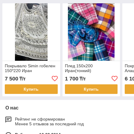
Покрывало Simin гобелен
Плед 150х200
Пок
150*220 Иран
Иран(тонкий)
Ала
7 500
1 700
6 1
₸/т
₸/т
Купить
Купить
О нас
Рейтинг не сформирован
Менее 5 отзывов за последний год