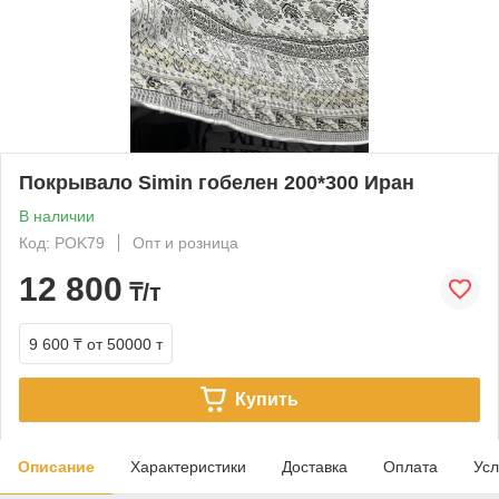
Покрывало Simin гобелен 200*300 Иран
В наличии
Код: POK79
Опт и розница
12 800
₸/т
9 600 ₸
от 50000 т
Купить
Описание
Характеристики
Доставка
Оплата
Усл