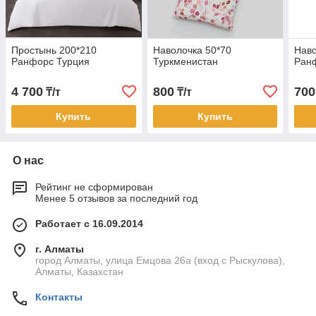
Простынь 200*210
Наволочка 50*70
Наво
Ранфорс Турция
Туркменистан
Ран
4 700
800
700
₸/т
₸/т
Купить
Купить
О нас
Рейтинг не сформирован
Менее 5 отзывов за последний год
Работает с 16.09.2014
г. Алматы
город Алматы, улица Емцова 26а (вход с Рыскулова),
Алматы, Казахстан
Контакты