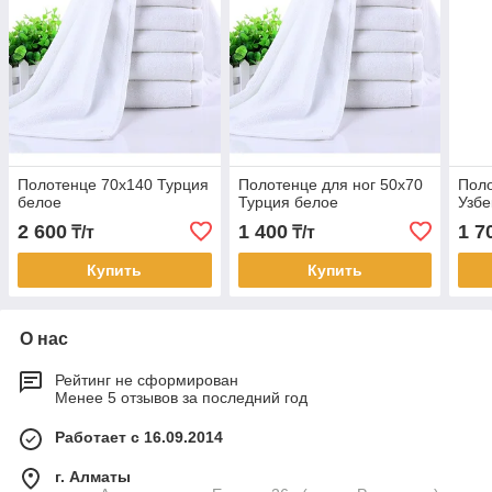
Полотенце 70х140 Турция
Полотенце для ног 50х70
Поло
белое
Турция белое
Узбе
2 600
1 400
1 7
₸/т
₸/т
Купить
Купить
О нас
Рейтинг не сформирован
Менее 5 отзывов за последний год
Работает с 16.09.2014
г. Алматы