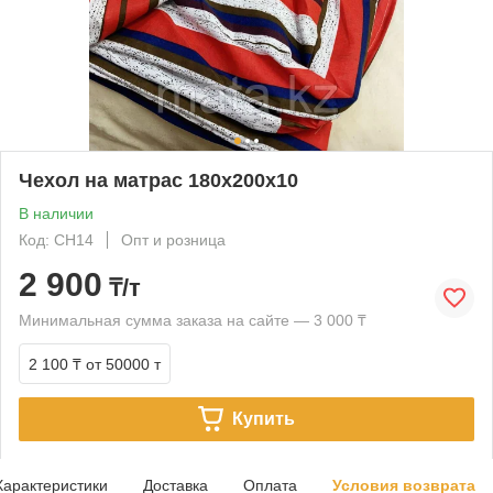
Чехол на матрас 180х200х10
В наличии
Код: CH14
Опт и розница
2 900
₸/т
Минимальная сумма заказа на сайте — 3 000 ₸
2 100 ₸
от 50000 т
Купить
Характеристики
Доставка
Оплата
Условия возврата