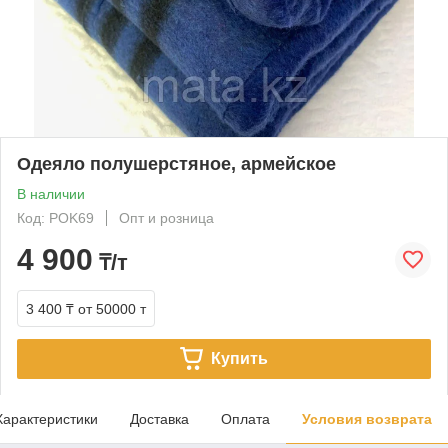
Одеяло полушерстяное, армейское
В наличии
Код: POK69
Опт и розница
4 900
₸/т
3 400 ₸
от 50000 т
Купить
Характеристики
Доставка
Оплата
Условия возврата