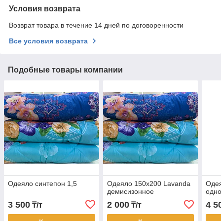
Условия возврата
Возврат товара в течение 14 дней по договоренности
Все условия возврата
Подобные товары компании
Одеяло синтепон 1,5
Одеяло 150х200 Lavanda
Одея
демисизонное
одн
3 500
2 000
4 5
₸/т
₸/т