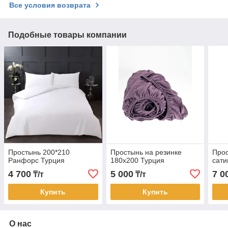
Все условия возврата
Подобные товары компании
Простынь 200*210
Простынь на резинке
Прос
Ранфорс Турция
180х200 Турция
сати
4 700
5 000
7 0
₸/т
₸/т
Купить
Купить
О нас